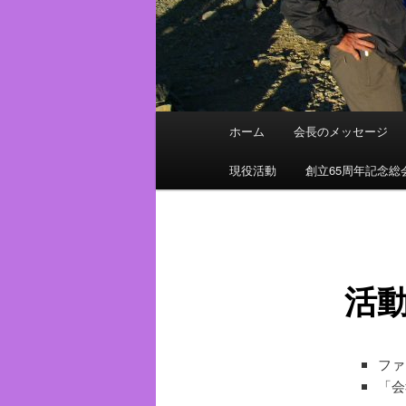
メ
ホーム
会長のメッセージ
イ
ン
現役活動
創立65周年記念総
メ
ニ
ュ
ー
活
ファ
「会