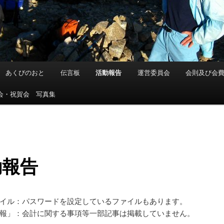
あくびのおと
伝言板
活動報告
運営委員会
会則及び会
会・祝賀会 写真集
動報告
イル：パスワードを設定しているファイルもあります。
報」：会計に関する事項等一部記事は掲載していません。