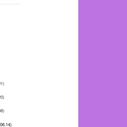
01)
20)
08)
06.14)