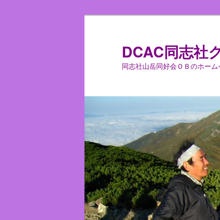
メ
イ
ン
DCAC同志社
コ
同志社山岳同好会ＯＢのホーム
ン
テ
ン
ツ
へ
移
動