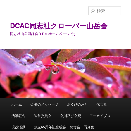
メ
イ
検
ン
索
コ
DCAC同志社クローバー山岳会
ン
同志社山岳同好会ＯＢのホームページです
テ
ン
ツ
へ
移
動
メ
ホーム
会長のメッセージ
あくびのおと
伝言板
イ
ン
活動報告
運営委員会
会則及び会費
アーカイブス
メ
ニ
現役活動
創立65周年記念総会・祝賀会 写真集