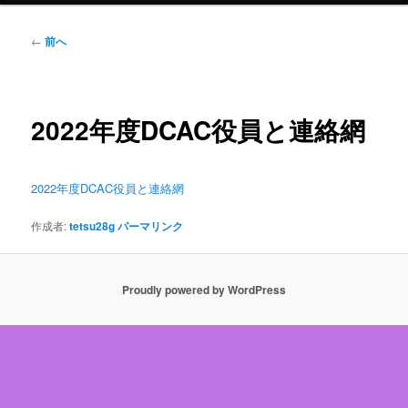
ュ
ー
投
←
前へ
稿
ナ
ビ
ゲ
2022年度DCAC役員と連絡網
ー
シ
ョ
2022年度DCAC役員と連絡網
ン
作成者:
tetsu28g
パーマリンク
Proudly powered by WordPress