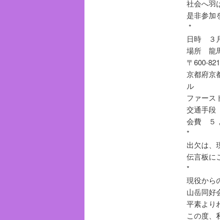
社会へ羽
是非参加
*
日時 ３月
場所 龍
〒600-821
京都府京
ル
ファース
交通手段
会費 ５
*
出欠は、現役
伝言板に
*
現役から
山岳同好
平素より
この度、