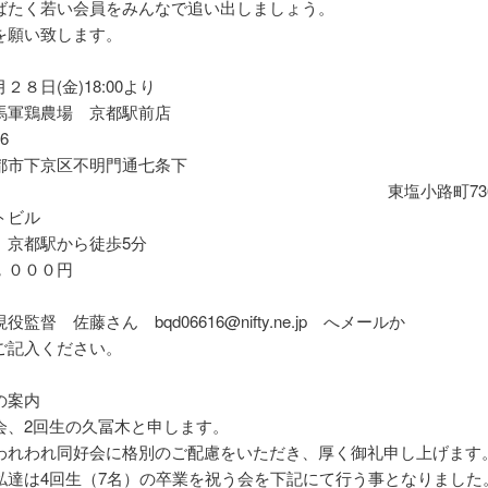
ばたく若い会員をみんなで追い出しましょう。
を願い致します。
２８日(金)18:00より
馬軍鶏農場 京都駅前店
6
都市下京区不明門通七条下
 東塩小路町736-2 
トビル
 京都駅から徒歩5分
，０００円
監督 佐藤さん bqd06616@nifty.ne.jp へメールか
ご記入ください。
の案内
会、2回生の久冨木と申します。
われわれ同好会に格別のご配慮をいただき、
厚く御礼申し上げます
私達は4回生（7名）
の卒業を祝う会を下記にて行う事となりました