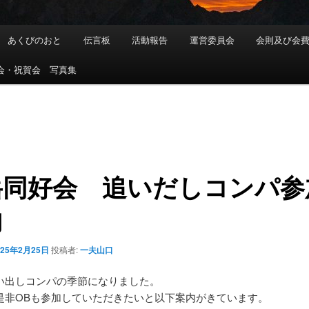
あくびのおと
伝言板
活動報告
運営委員会
会則及び会
会・祝賀会 写真集
岳同好会 追いだしコンパ参
内
025年2月25日
投稿者:
一夫山口
い出しコンパの季節になりました。
是非OBも参加していただきたいと以下案内がきています。