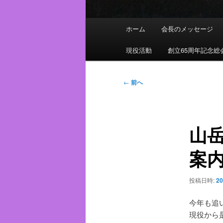
メ
ホーム
会長のメッセージ
イ
ン
現役活動
創立65周年記念総
メ
ニ
投
←
前へ
ュ
稿
ー
ナ
ビ
山
ゲ
ー
案
シ
ョ
ン
投稿日時:
2
今年も追
現役から