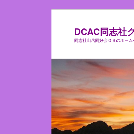
メ
イ
ン
DCAC同志社
コ
同志社山岳同好会ＯＢのホーム
ン
テ
ン
ツ
へ
移
動