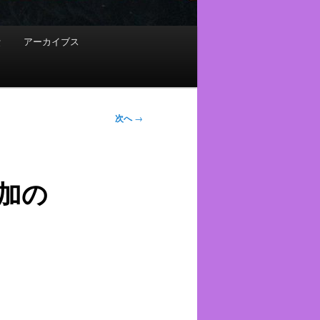
費
アーカイブス
次へ
→
加の