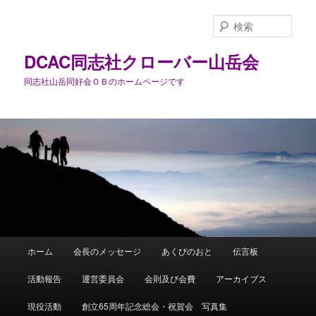
メ
イ
検
ン
索
コ
DCAC同志社クローバー山岳会
ン
同志社山岳同好会ＯＢのホームページです
テ
ン
ツ
へ
移
動
メ
ホーム
会長のメッセージ
あくびのおと
伝言板
イ
ン
活動報告
運営委員会
会則及び会費
アーカイブス
メ
ニ
現役活動
創立65周年記念総会・祝賀会 写真集