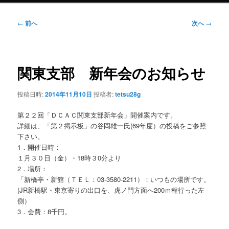
ュ
ー
投
←
前へ
次へ
→
稿
ナ
ビ
ゲ
関東支部 新年会のお知らせ
ー
シ
投稿日時:
2014年11月10日
投稿者:
tetsu28g
ョ
ン
第２２回「ＤＣＡＣ関東支部新年会」開催案内です。
詳細は、「第２掲示板」の谷岡雄一氏(69年度）の投稿をご参照
下さい。
1．開催日時：
１月３０日（金）・18時３0分より
2．場所：
「新橋亭・新館（ＴＥＬ：03-3580-2211）：いつもの場所です。
(JR新橋駅・東京寄りの出口を、虎ノ門方面へ200ｍ程行った左
側）
3．会費：8千円。