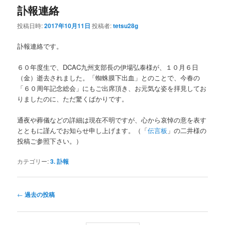
訃報連絡
投稿日時:
2017年10月11日
投稿者:
tetsu28g
訃報連絡です。
６０年度生で、DCAC九州支部長の伊場弘泰様が、１０月６日
（金）逝去されました。「蜘蛛膜下出血」とのことで、今春の
「６０周年記念総会」にもご出席頂き、お元気な姿を拝見してお
りましたのに、ただ驚くばかりです。
通夜や葬儀などの詳細は現在不明ですが、心から哀悼の意を表す
とともに謹んでお知らせ申し上げます。（「
伝言板
」の二井様の
投稿ご参照下さい。）
カテゴリー:
3. 訃報
投
←
過去の投稿
稿
ナ
ビ