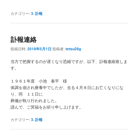
カテゴリー:
3. 訃報
訃報連絡
投稿日時:
2018年5月1日
投稿者:
tetsu28g
当方で把握するのが遅くなり恐縮ですが、以下、訃報連絡致しま
す。
１９６１年度 小池 泰平 様
体調を崩され療養中でしたが、去る４月８日にお亡くなりにな
り、同 １１日に
葬儀が執り行われました。
謹んで、ご冥福をお祈り申し上げます。
カテゴリー:
3. 訃報