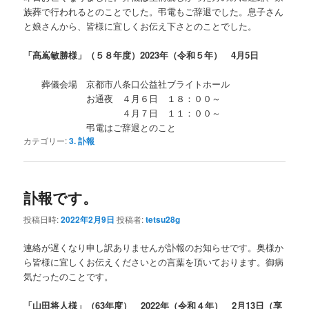
族葬で行われるとのことでした。弔電もご辞退でした。息子さん
と娘さんから、皆様に宜しくお伝え下さとのことでした。
「髙嶌敏勝様」（５８年度）2023年（令和５年） 4月5日
葬儀会場 京都市八条口公益社ブライトホール
お通夜 ４月６日 １８：００～
４月７日 １１：００～
弔電はご辞退とのこと
カテゴリー:
3. 訃報
訃報です。
投稿日時:
2022年2月9日
投稿者:
tetsu28g
連絡が遅くなり申し訳ありませんが訃報のお知らせです。奥様か
ら皆様に宜しくお伝えくださいとの言葉を頂いております。御病
気だったのことです。
「山田将人様」（63年度） 2022年（令和４年） 2月13日（享