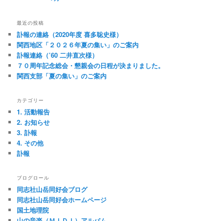
最近の投稿
訃報の連絡（2020年度 喜多聡史様）
関西地区「２０２６年夏の集い」のご案内
訃報連絡（’60 二井直次様）
７０周年記念総会・懇親会の日程が決まりました。
関西支部「夏の集い」のご案内
カテゴリー
1. 活動報告
2. お知らせ
3. 訃報
4. その他
訃報
ブログロール
同志社山岳同好会ブログ
同志社山岳同好会ホームページ
国土地理院
山の音楽（ＭＩＤＩ）アルバム