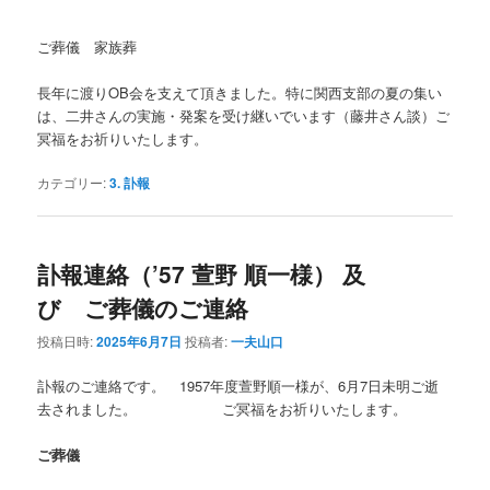
ご葬儀 家族葬
長年に渡りOB会を支えて頂きました。特に関西支部の夏の集い
は、二井さんの実施・発案を受け継いでいます（藤井さん談）ご
冥福をお祈りいたします。
カテゴリー:
3. 訃報
訃報連絡（’57 萱野 順一様） 及
び ご葬儀のご連絡
投稿日時:
2025年6月7日
投稿者:
一夫山口
訃報のご連絡です。 1957年度萱野順一様が、6月7日未明ご逝
去されました。 ご冥福をお祈りいたします。
ご葬儀