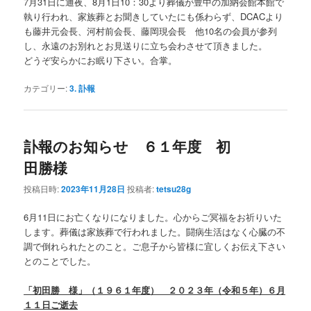
7月31日に通夜、8月1日10：30より葬儀が豊中の加納会館本館で
執り行われ、家族葬とお聞きしていたにも係わらず、DCACより
も藤井元会長、河村前会長、藤岡現会長 他10名の会員が参列
し、永遠のお別れとお見送りに立ち会わさせて頂きました。
どうぞ安らかにお眠り下さい。合掌。
カテゴリー:
3. 訃報
訃報のお知らせ ６１年度 初
田勝様
投稿日時:
2023年11月28日
投稿者:
tetsu28g
6月11日にお亡くなりになりました。心からご冥福をお祈りいた
します。葬儀は家族葬で行われました。闘病生活はなく心臓の不
調で倒れられたとのこと。ご息子から皆様に宜しくお伝え下さい
とのことでした。
「初田勝 様」（１９６１年度） ２０２３年（令和５年）６月
１１日ご逝去