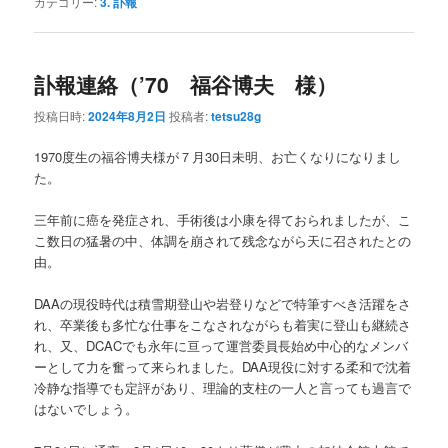
カテゴリー:
3. 訃報
訃報連絡（’70 福谷博夫 様）
投稿日時:
2024年8月2日
投稿者:
tetsu28g
1970度生の福谷博夫様が７月30日未明、お亡くなりになりまし
た。
三年前に癌を発症され、手術後は小康を得ておられましたが、こ
こ数日の猛暑の中、体調を崩されて残念ながら天に召されたとの
由。
DAAの現役時代は積雪期登山や岩登りなどで特筆すべき活躍をさ
れ、卒業後も多忙な仕事をこなされながらも着実に登山も継続さ
れ、又、DCACでも永年に亘って運営委員長始め中心的なメンバ
ーとして力を奮って来られました。DAA現役に対する柔和で沈着
冷静な指導でも定評があり、理論的支柱の一人と言っても過言で
はないでしょう。