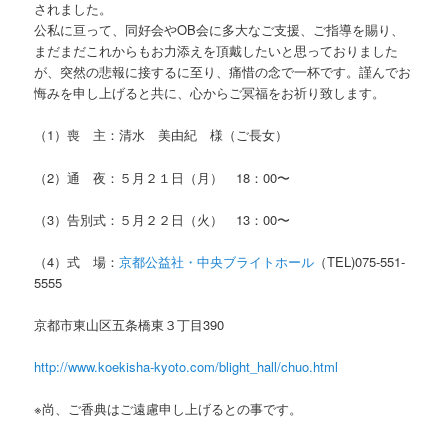
されました。
公私に亘って、同好会やOB会に多大なご支援、ご指導を賜り、
まだまだこれからもお力添えを頂戴したいと思っておりました
が、突然の悲報に接するに至り、痛惜の念で一杯です。謹んでお
悔みを申し上げると共に、心からご冥福をお祈り致します。
（1）喪 主：清水 美由紀 様（ご長女）
（2）通 夜：５月２１日（月） 18：00〜
（3）告別式：５月２２日（火） 13：00〜
（4）式 場：
京都公益社・中央ブライトホール
（TEL)075-551-
5555
京都市東山区五条橋東３丁目390
http://www.koekisha-kyoto.com/blight_hall/chuo.html
※尚、ご香典はご遠慮申し上げるとの事です。