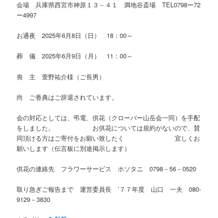
会場 兵庫県西宮市神原１３－４１ 満地谷斎場 TEL0798ー72
ー4997
お通夜 2025年6月8日（日） 18：00～
葬 儀 2025年6月9日（月） 11：00～
喪 主 萱野祐介様（ご長男）
尚 ご香典はご辞退されています。
会の対応としては、弔電、供花（クローバー山岳会一同）を手配
をしました。 お供花については規約がないので、賛
同頂ける方はご寄付をお願い致したく 宜しくお
願いします（伝言板に別途掲示します）
供花の連絡先 フラワーサービス ホソタニ 0798－56－0520
取り急ぎご報告まで 運営委員長 ’７７年度 山口 一夫 080-
9129－3830