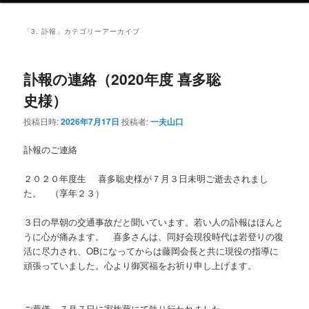
ュ
ー
「
3. 訃報
」カテゴリーアーカイブ
訃報の連絡（2020年度 喜多聡
史様）
投稿日時:
2026年7月17日
投稿者:
一夫山口
訃報のご連絡
２０２０年度生 喜多聡史様が７月３日未明ご逝去されまし
た。 （享年２３）
３日の早朝の交通事故だと聞いています。若い人の訃報はほんと
うに心が痛みます。 喜多さんは、同好会現役時代は岩登りの復
活に尽力され、OBになってからは藤岡会長と共に現役の指導に
頑張っていました。心より御冥福をお祈り申し上げます。
ご葬儀 ７月７日に家族葬にて執り行われました。