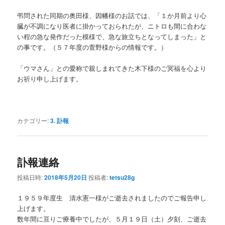
弔問された同期の奥田様、因幡様のお話では、「１か月前より心
臓が不調になり医者に掛かっておられたが、ニトロも間に合わな
い程の急な発作だった模様で、急な旅立ちとなってしまった」と
の事です。（５７年度の萱野様からの情報です。）
「ウマさん」との愛称で親しまれてきた木下様のご冥福を心より
お祈り申し上げます。
カテゴリー:
3. 訃報
訃報連絡
投稿日時:
2018年5月20日
投稿者:
tetsu28g
１９５９年度生 清水憲一様がご逝去されましたのでご報告申し
上げます。
数年間に亘りご療養中でしたが、５月１９日（土）夕刻、ご逝去