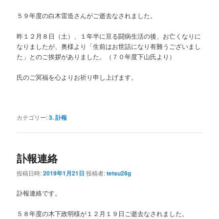
５９年度の白木雷造さんがご逝去なされました。
昨１２月８日（土）、１年半に亘る闘病生活の後、お亡くなりに
なりましたが、奥様より「生前はお世話になり有難うございまし
た」とのご挨拶がありました。（７０年度下山氏より）
氏のご冥福を心よりお祈り申し上げます。
カテゴリー:
3. 訃報
訃報連絡
投稿日時:
2019年1月21日
投稿者:
tetsu28g
訃報連絡です。
５８年度の木下政明様が１２月１９日ご逝去なされました。