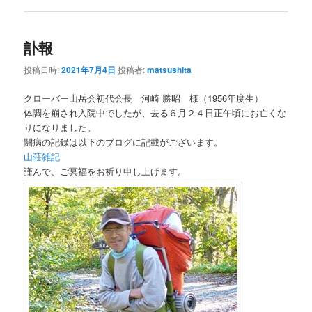
訃報
投稿日時:
2021年7月4日
投稿者:
matsushita
クローバー山岳会初代会長 河崎 勝昭 様（1956年度生）
体調を崩され入院中でしたが、去る６月２４日正午頃にお亡くな
りになりました。
闘病の記録は以下のブログに記載がございます。
山荘雑記
謹んで、ご冥福をお祈り申し上げます。