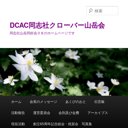
メ
サ
イ
ブ
検
ン
コ
索
コ
ン
DCAC同志社クローバー山岳会
ン
テ
同志社山岳同好会ＯＢのホームページです
テ
ン
ン
ツ
ツ
へ
へ
移
移
動
動
メ
ホーム
会長のメッセージ
あくびのおと
伝言板
イ
ン
活動報告
運営委員会
会則及び会費
アーカイブス
メ
ニ
現役活動
創立65周年記念総会・祝賀会 写真集