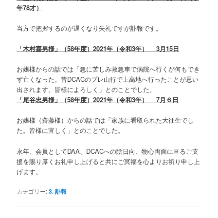
年78才）
当方で把握するのが遅くなり失礼ですが訃報です。
「木村嘉男様」（58年度）2021年（令和3年） 3月15日
お嬢様からの話では「急に苦しみ救急車で病院へ行くが何もでき
ず亡くなった。昔DCACのプレ山行で上高地へ行ったことが思い
出されます。皆様によろしく」とのことでした。
「尾谷忠男様」（58年度）2021年（令和3年） 7月６日
お嬢様（齋藤様）からの話では「家族に看取られた大往生でし
た。皆様に宜しく」とのことでした。
永年、会員としてDAA、DCACへの陰日向、物心両面に亘るご支
援を賜り厚くお礼申し上げると共にご冥福を心よりお祈り申し上
げます。
カテゴリー:
3. 訃報